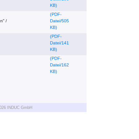
KB)
(PDF-
n" /
Datei/505
KB)
(PDF-
Datei/141
KB)
(PDF-
Datei/162
KB)
 2026 INDUC GmbH