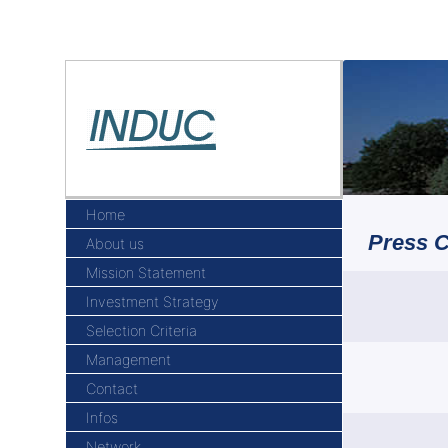
Home
Press C
About us
Mission Statement
Investment Strategy
Selection Criteria
Management
Contact
Infos
Network