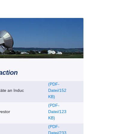
action
(PDF-
räte an Induc
Datei/152
KB)
(PDF-
vestor
Datei/123
KB)
(PDF-
Datei/233